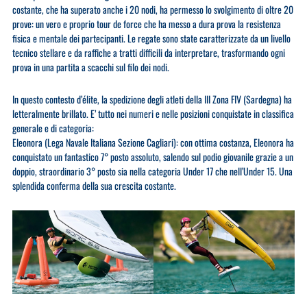
costante, che ha superato anche i 20 nodi, ha permesso lo svolgimento di oltre 20
prove: un vero e proprio tour de force che ha messo a dura prova la resistenza
fisica e mentale dei partecipanti. Le regate sono state caratterizzate da un livello
tecnico stellare e da raffiche a tratti difficili da interpretare, trasformando ogni
prova in una partita a scacchi sul filo dei nodi.
​In questo contesto d’élite, la spedizione degli atleti della III Zona FIV (Sardegna) ha
letteralmente brillato. E’ tutto nei numeri e nelle posizioni conquistate in classifica
generale e di categoria:
​Eleonora (Lega Navale Italiana Sezione Cagliari): con ottima costanza, Eleonora ha
conquistato un fantastico 7° posto assoluto, salendo sul podio giovanile grazie a un
doppio, straordinario 3° posto sia nella categoria Under 17 che nell’Under 15. Una
splendida conferma della sua crescita costante.