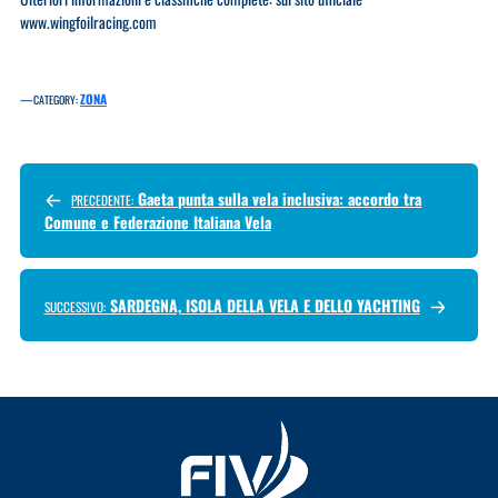
www.wingfoilracing.com
—
ZONA
CATEGORY:
Gaeta punta sulla vela inclusiva: accordo tra
PRECEDENTE:
Comune e Federazione Italiana Vela
SARDEGNA, ISOLA DELLA VELA E DELLO YACHTING
SUCCESSIVO: