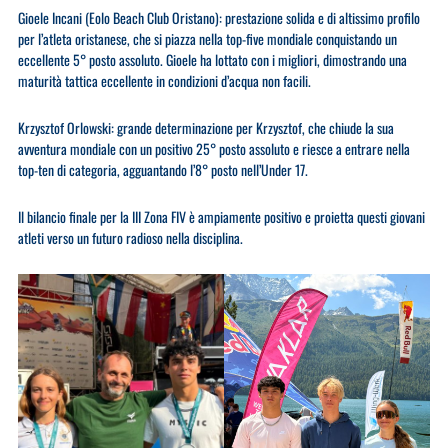
​Gioele Incani (Eolo Beach Club Oristano): prestazione solida e di altissimo profilo
per l’atleta oristanese, che si piazza nella top-five mondiale conquistando un
eccellente 5° posto assoluto. Gioele ha lottato con i migliori, dimostrando una
maturità tattica eccellente in condizioni d’acqua non facili.
​Krzysztof Orlowski: grande determinazione per Krzysztof, che chiude la sua
avventura mondiale con un positivo 25° posto assoluto e riesce a entrare nella
top-ten di categoria, agguantando l’8° posto nell’Under 17.
​Il bilancio finale per la III Zona FIV è ampiamente positivo e proietta questi giovani
atleti verso un futuro radioso nella disciplina.