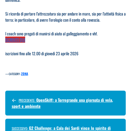
Si ricorda di portare l’attrezzatura sia per andare in mare, sia per l’attività fisica a
terra; in particolare, di avere l’orologio con il conto alla rovescia.
I coach sono pregati di munirsi di aiuto al galleggiamento e vhf.
ISCRIVITI QUI
iscrizioni fino alle 12.00 di giovedì 23 aprile 2026
—
ZONA
CATEGORY:
OpenSkiff: a Torregrande una giornata di vela,
PRECEDENTE:
sport e ambiente
G2 Challenge: a Cala dei Sardi vince lo spirito di
SUCCESSIVO: